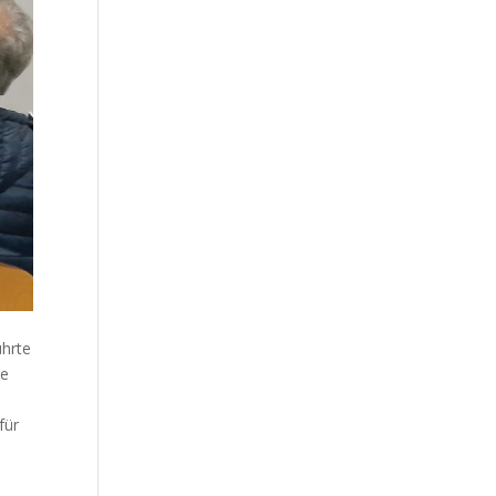
ührte
ie
für