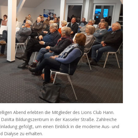
lligen Abend erlebten die Mitglieder des Lions Club Hann.
aVita Bildungszentrum in der Kasseler Straße. Zahlreiche
nladung gefolgt, um einen Einblick in die moderne Aus- und
 Dialyse zu erhalten.