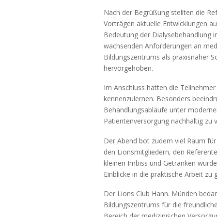
Nach der Begrüßung stellten die Ref
Vorträgen aktuelle Entwicklungen a
Bedeutung der Dialysebehandlung im
wachsenden Anforderungen an mediz
Bildungszentrums als praxisnaher Sc
hervorgehoben.
Im Anschluss hatten die Teilnehme
kennenzulernen. Besonders beeindruc
Behandlungsabläufe unter modernen 
Patientenversorgung nachhaltig zu 
Der Abend bot zudem viel Raum für
den Lionsmitgliedern, den Referent
kleinen Imbiss und Getränken wurde 
Einblicke in die praktische Arbeit zu
Der Lions Club Hann. Münden bedankt
Bildungszentrums für die freundlich
Bereich der medizinischen Versorgun