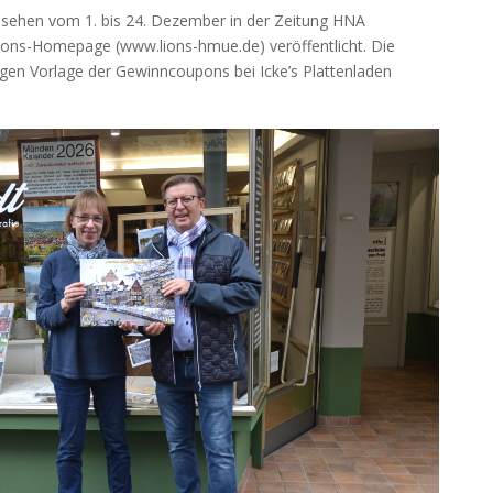
sehen vom 1. bis 24. Dezember in der Zeitung HNA
ions-Homepage (www.lions-hmue.de) veröffentlicht. Die
en Vorlage der Gewinncoupons bei Icke’s Plattenladen